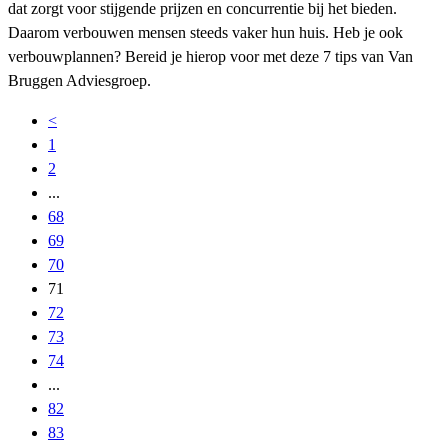
dat zorgt voor stijgende prijzen en concurrentie bij het bieden.
Daarom verbouwen mensen steeds vaker hun huis. Heb je ook
verbouwplannen? Bereid je hierop voor met deze 7 tips van Van
Bruggen Adviesgroep.
<
1
2
...
68
69
70
71
72
73
74
...
82
83