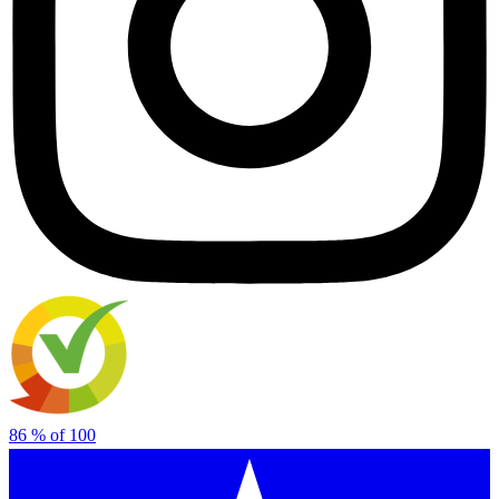
86
% of
100