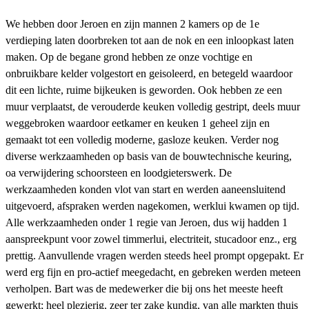
We hebben door Jeroen en zijn mannen 2 kamers op de 1e
verdieping laten doorbreken tot aan de nok en een inloopkast laten
maken. Op de begane grond hebben ze onze vochtige en
onbruikbare kelder volgestort en geisoleerd, en betegeld waardoor
dit een lichte, ruime bijkeuken is geworden. Ook hebben ze een
muur verplaatst, de verouderde keuken volledig gestript, deels muur
weggebroken waardoor eetkamer en keuken 1 geheel zijn en
gemaakt tot een volledig moderne, gasloze keuken. Verder nog
diverse werkzaamheden op basis van de bouwtechnische keuring,
oa verwijdering schoorsteen en loodgieterswerk. De
werkzaamheden konden vlot van start en werden aaneensluitend
uitgevoerd, afspraken werden nagekomen, werklui kwamen op tijd.
Alle werkzaamheden onder 1 regie van Jeroen, dus wij hadden 1
aanspreekpunt voor zowel timmerlui, electriteit, stucadoor enz., erg
prettig. Aanvullende vragen werden steeds heel prompt opgepakt. Er
werd erg fijn en pro-actief meegedacht, en gebreken werden meteen
verholpen. Bart was de medewerker die bij ons het meeste heeft
gewerkt; heel plezierig, zeer ter zake kundig, van alle markten thuis