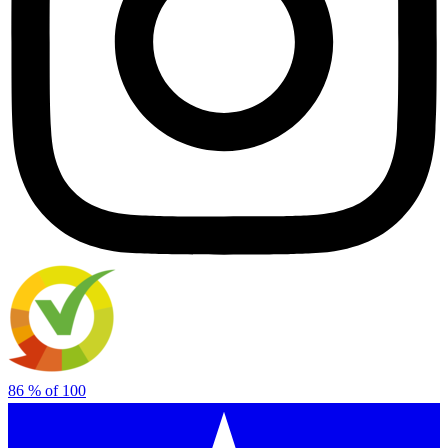
86
% of
100