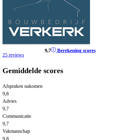
9
,7
Berekening scores
25 reviews
Gemiddelde scores
Afspraken nakomen
9,8
Advies
9,7
Communicatie
9,7
Vakmanschap
9,8