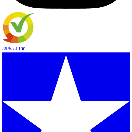
86
% of
100