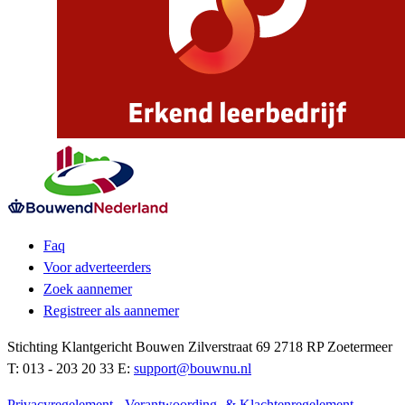
Faq
Voor adverteerders
Zoek aannemer
Registreer als aannemer
Stichting Klantgericht Bouwen Zilverstraat 69 2718 RP Zoetermeer
T: 013 - 203 20 33 E:
support@bouwnu.nl
Privacyregelement
-
Verantwoording- & Klachtenregelement
-