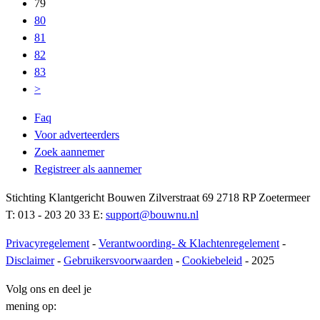
79
80
81
82
83
>
Faq
Voor adverteerders
Zoek aannemer
Registreer als aannemer
Stichting Klantgericht Bouwen Zilverstraat 69 2718 RP Zoetermeer
T: 013 - 203 20 33 E:
support@bouwnu.nl
Privacyregelement
-
Verantwoording- & Klachtenregelement
-
Disclaimer
-
Gebruikersvoorwaarden
-
Cookiebeleid
- 2025
Volg ons en deel je
mening op: