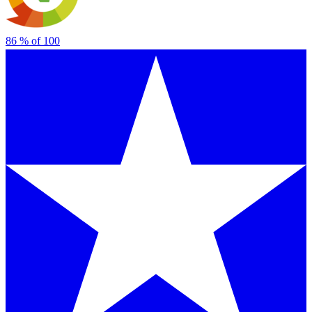
86
% of
100