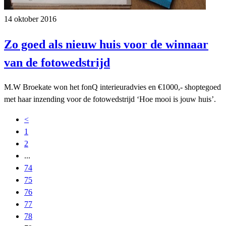
14 oktober 2016
Zo goed als nieuw huis voor de winnaar
van de fotowedstrijd
M.W Broekate won het fonQ interieuradvies en €1000,- shoptegoed
met haar inzending voor de fotowedstrijd ‘Hoe mooi is jouw huis’.
<
1
2
...
74
75
76
77
78