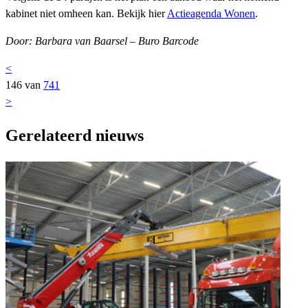
kabinet niet omheen kan. Bekijk hier
Actieagenda Wonen
.
Door: Barbara van Baarsel – Buro Barcode
<
146 van
741
>
Gerelateerd nieuws