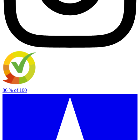
86
% of
100