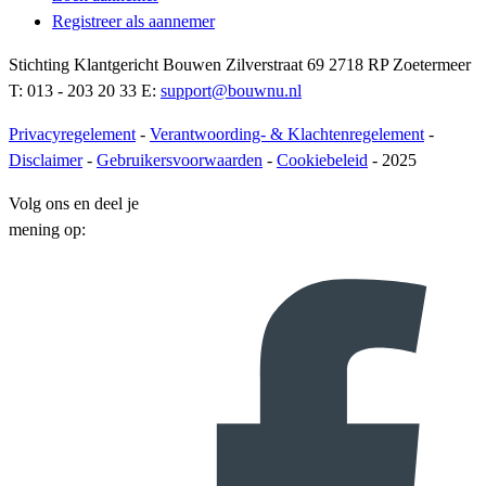
Registreer als aannemer
Stichting Klantgericht Bouwen Zilverstraat 69 2718 RP Zoetermeer
T: 013 - 203 20 33 E:
support@bouwnu.nl
Privacyregelement
-
Verantwoording- & Klachtenregelement
-
Disclaimer
-
Gebruikersvoorwaarden
-
Cookiebeleid
- 2025
Volg ons en deel je
mening op: