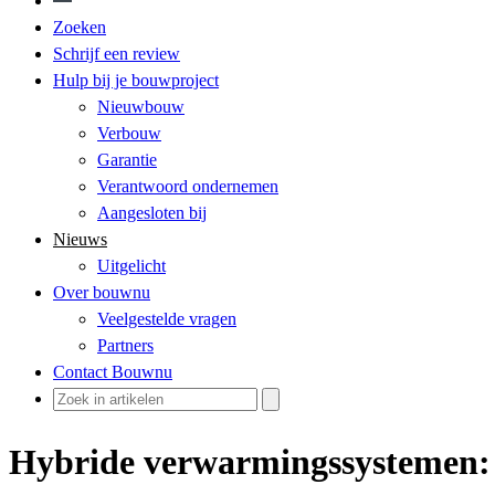
Zoeken
Schrijf een review
Hulp bij je bouwproject
Nieuwbouw
Verbouw
Garantie
Verantwoord ondernemen
Aangesloten bij
Nieuws
Uitgelicht
Over bouwnu
Veelgestelde vragen
Partners
Contact Bouwnu
Hybride verwarmingssystemen: 