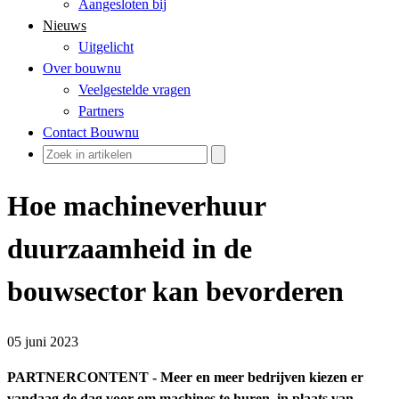
Aangesloten bij
Nieuws
Uitgelicht
Over bouwnu
Veelgestelde vragen
Partners
Contact Bouwnu
Hoe machineverhuur
duurzaamheid in de
bouwsector kan bevorderen
05 juni 2023
PARTNERCONTENT - Meer en meer bedrijven kiezen er
vandaag de dag voor om machines te huren, in plaats van