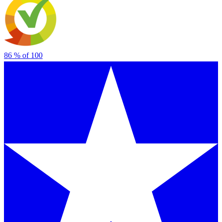
86
% of
100