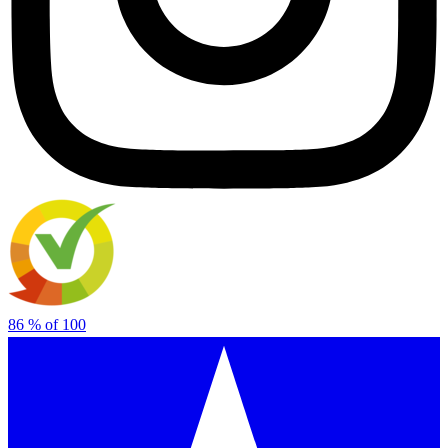
86
% of
100