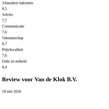
Afspraken nakomen
8,5
Advies
7,7
Communicatie
7,6
Vakmanschap
8,7
Prijs/kwaliteit
7,6
Orde en netheid
8,4
Review voor Van de Klok B.V.
18 mei 2026