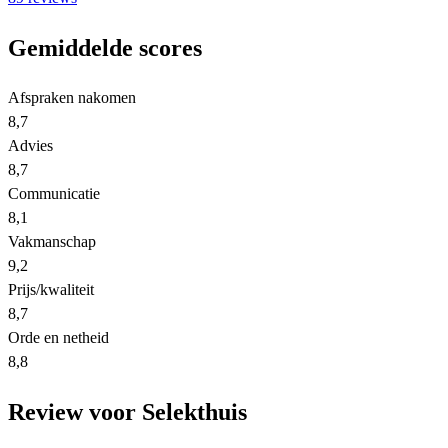
Gemiddelde scores
Afspraken nakomen
8,7
Advies
8,7
Communicatie
8,1
Vakmanschap
9,2
Prijs/kwaliteit
8,7
Orde en netheid
8,8
Review voor Selekthuis