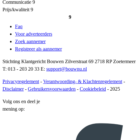
Communicatie
9
Prijs/kwaliteit
9
9
Faq
Voor adverteerders
Zoek aannemer
Registreer als aannemer
Stichting Klantgericht Bouwen Zilverstraat 69 2718 RP Zoetermeer
T: 013 - 203 20 33 E:
support@bouwnu.nl
Privacyregelement
-
Verantwoording- & Klachtenregelement
-
Disclaimer
-
Gebruikersvoorwaarden
-
Cookiebeleid
- 2025
Volg ons en deel je
mening op: