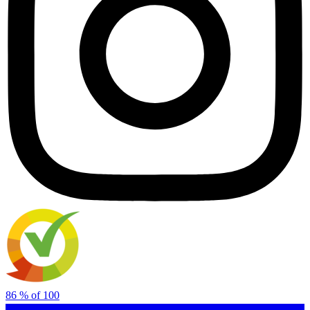
86
% of
100