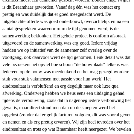
is dit Braamhaar geworden. Vanaf dag één was het contact erg
prettig en was duidelijk dat er goed meegedacht werd. De
uitgebrachte offerte was goed onderbouwt, overzichtelijk en na een
aantal gesprekken waarvoor ruim de tijd genomen werd, is de
samenwerking beklonken. Het gehele project is conform afspraak
uitgevoerd en de samenwerking was erg goed. Iedere vrijdag
hadden we op initiatief van de aannemer zelf overleg over de
voortgang, ook daarvoor werd de tijd genomen. Leuk detail was dat
vele bezoekers het opviel hoe schoon "de bouwplaats" telkens was.
Iedereen op de bouw was meedenkend en het mag gezegd worden:
stuk voor stuk vakmensen met passie voor hun werk! Het
eindresultaat is verbluffend en erg degelijk maar ook luxe qua
afwerking. Onderweg hebben we heus eens een uitdaging gehad
tijdens de verbouwing, zoals dat in nagenoeg iedere verbouwing het
geval is, maar direct stond men dan op de stoep en werd het
opgelost (zonder dat er gelijk facturen volgden, dit was vooral geven
en nemen en als erg prettig ervaren). Wij zijn heel tevreden over het
eindresultaat en trots op wat Braamhaar heeft neergezet. We bevelen