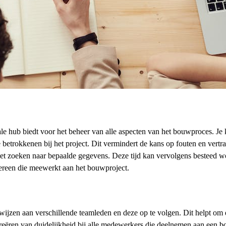
ale hub biedt voor het beheer van alle aspecten van het bouwproces. Je 
e betrokkenen bij het project. Dit vermindert de kans op fouten en vertr
n het zoeken naar bepaalde gegevens. Deze tijd kan vervolgens besteed 
edereen die meewerkt aan het bouwproject.
ijzen aan verschillende teamleden en deze op te volgen. Dit helpt om 
t creëren van duidelijkheid bij alle medewerkers die deelnemen aan een