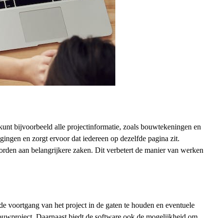
kunt bijvoorbeeld alle projectinformatie, zoals bouwtekeningen en
agingen en zorgt ervoor dat iedereen op dezelfde pagina zit.
worden aan belangrijkere zaken. Dit verbetert de manier van werken
de voortgang van het project in de gaten te houden en eventuele
 bouwproject. Daarnaast biedt de software ook de mogelijkheid om