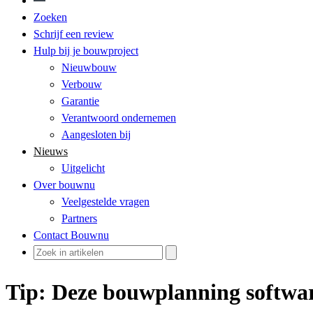
Zoeken
Schrijf een review
Hulp bij je bouwproject
Nieuwbouw
Verbouw
Garantie
Verantwoord ondernemen
Aangesloten bij
Nieuws
Uitgelicht
Over bouwnu
Veelgestelde vragen
Partners
Contact Bouwnu
Tip: Deze bouwplanning softwar