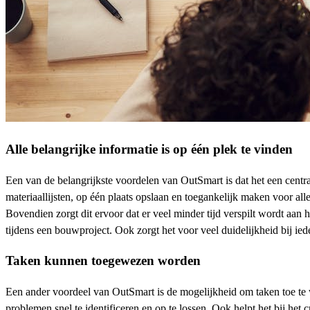
Alle belangrijke informatie is op één plek te vinden
Een van de belangrijkste voordelen van OutSmart is dat het een centr
materiaallijsten, op één plaats opslaan en toegankelijk maken voor all
Bovendien zorgt dit ervoor dat er veel minder tijd verspilt wordt aa
tijdens een bouwproject. Ook zorgt het voor veel duidelijkheid bij i
Taken kunnen toegewezen worden
Een ander voordeel van OutSmart is de mogelijkheid om taken toe te w
problemen snel te identificeren en op te lossen. Ook helpt het bij he