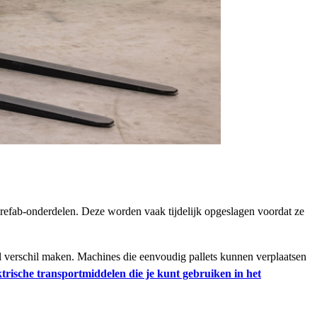
 prefab-onderdelen. Deze worden vaak tijdelijk opgeslagen voordat ze
eel verschil maken. Machines die eenvoudig pallets kunnen verplaatsen
ktrische transportmiddelen die je kunt gebruiken in het