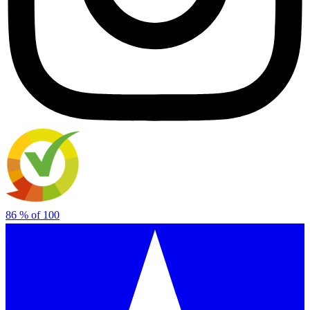
86
% of
100