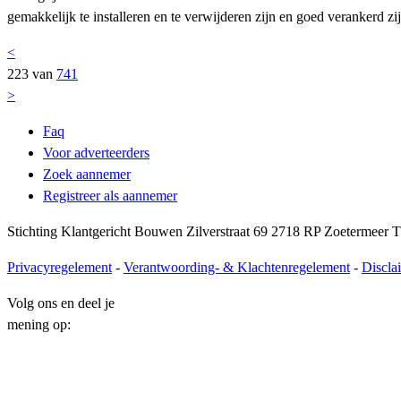
gemakkelijk te installeren en te verwijderen zijn en goed verankerd z
<
223 van
741
>
Faq
Voor adverteerders
Zoek aannemer
Registreer als aannemer
Stichting Klantgericht Bouwen Zilverstraat 69 2718 RP Zoetermeer T
Privacyregelement
-
Verantwoording- & Klachtenregelement
-
Discla
Volg ons en deel je
mening op: