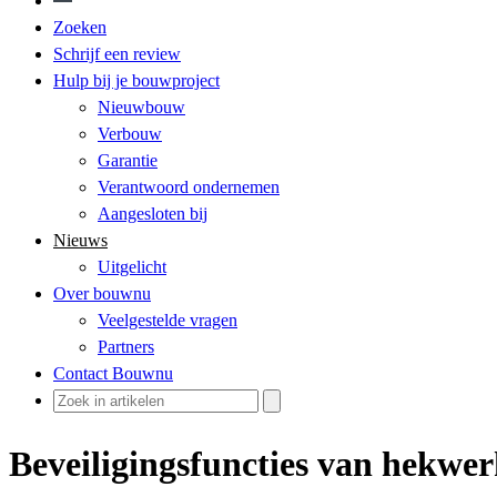
Zoeken
Schrijf een review
Hulp bij je bouwproject
Nieuwbouw
Verbouw
Garantie
Verantwoord ondernemen
Aangesloten bij
Nieuws
Uitgelicht
Over bouwnu
Veelgestelde vragen
Partners
Contact Bouwnu
Beveiligingsfuncties van hekwe