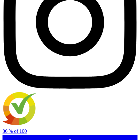
86
% of
100