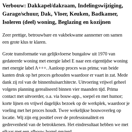
Verbouw: Dakkapel/dakraam, Indelingswijziging,
Garage/schuur, Dak, Vloer, Keuken, Badkamer,
Isoleren (deel) woning, Beglazing en kozijnen
Zeer prettige, betrouwbare en vakbekwame aannemer om samen
een grote klus te klaren.
Grote transformatie van gelijkvloerse bungalow uit 1970 van
gedateerde woning met energie label E naar een eigentijdse woning
met energie label A+++. Aanloop proces was prima; van beide
kanten druk op het proces gehouden waardoor er vaart in zat. Mede
dank zij rol van de binnenhuisarchitecte. Uitvoering vrijwel geheel
volgens planning gerealiseerd binnen vier maanden tijd. Prima
contact met uitvoerder, o.a. via bouw-app., soepel en met humor;
korte lijnen en vrijwel dagelijks bezoek op de werkplek, waardoor je
voeling met het proces houdt. Twee wekelijkse bouwoverleg op
locatie. Wij zijn erg positief over de professionaliteit en
gedrevenheid van de betrokkenen. Het eindresultaat hebben we met
elkaar met een afbouw borrel gevierd.