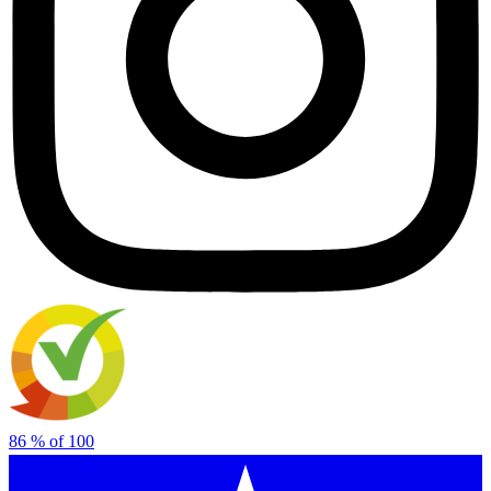
86
% of
100