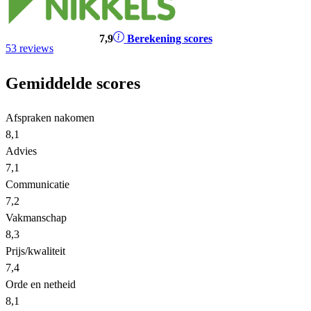
7
,9
Berekening scores
53 reviews
Gemiddelde scores
Afspraken nakomen
8,1
Advies
7,1
Communicatie
7,2
Vakmanschap
8,3
Prijs/kwaliteit
7,4
Orde en netheid
8,1