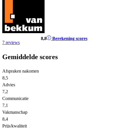
8
,8
Berekening scores
7 reviews
Gemiddelde scores
Afspraken nakomen
8,5
Advies
7,2
Communicatie
7,1
Vakmanschap
8,4
Prijs/kwaliteit