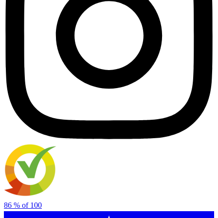
86
% of
100