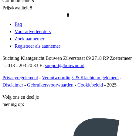
Communicatie
8
Prijs/kwaliteit
8
8
Faq
Voor adverteerders
Zoek aannemer
Registreer als aannemer
Stichting Klantgericht Bouwen Zilverstraat 69 2718 RP Zoetermeer
T: 013 - 203 20 33 E:
support@bouwnu.nl
Privacyregelement
-
Verantwoording- & Klachtenregelement
-
Disclaimer
-
Gebruikersvoorwaarden
-
Cookiebeleid
- 2025
Volg ons en deel je
mening op: