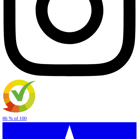
86
% of
100