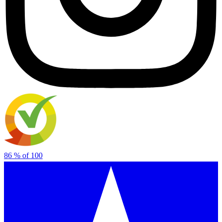
86
% of
100