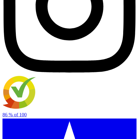
86
% of
100