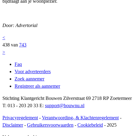
bijdraagt aan je woonplezier.
Door: Advertorial
<
438 van
743
>
Faq
Voor adverteerders
Zoek aannemer
Registreer als aannemer
Stichting Klantgericht Bouwen Zilverstraat 69 2718 RP Zoetermeer
T: 013 - 203 20 33 E:
support@bouwnu.nl
Privacyregelement
-
Verantwoording- & Klachtenregelement
-
Disclaimer
-
Gebruikersvoorwaarden
-
Cookiebeleid
- 2025