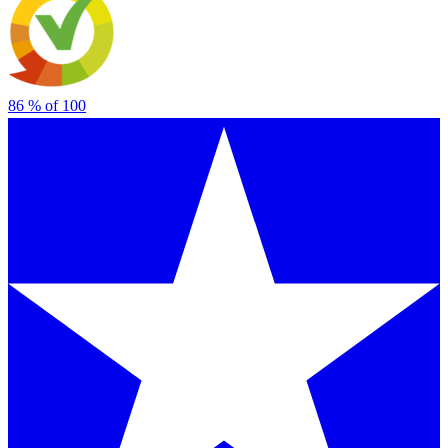
86
% of
100