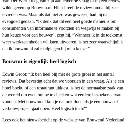
Van Der Werf kreeg van zijn aannemer de vraag of hij een review
wilde geven op Bouwnu.nl. Hij schreef de review omdat hij zeer
tevreden was. Maar als dat niet zo was geweest, had hij dat
evengoed gedaan. “Ik denk dat dit een heel goede manier is om
consumenten van informatie te voorzien en wegwijs te maken bij
hun keuze voor een bouwer”, zegt hij. “Wanneer ik in de toekomst
weer werkzaamheden wil laten uitvoeren, is het zeer waarschijnlijk
dat ik bouwnu.nl zal raadplegen bij mijn keuze.”
Bouwnu is eigenlijk heel logisch
Edwin Groot: “Ik ben heel blij met de grote groei in het aantal
reviews. Dat bevestigt echt dat we voorzien in een vraag. Als je een
hotel boekt, of een restaurant uitkiest, is het de normaalste zaak van
de wereld om even online te checken wat eerdere bezoekers ervan
vonden. Met bouwnu.nl kun je dat ook doen als je een bouw- of
verbouwproject gaat doen. Heel logisch toch?”
Lees ook het nieuwsbericht op de website van Bouwend Nederland.