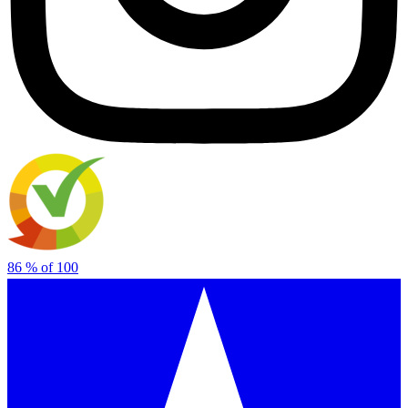
86
% of
100