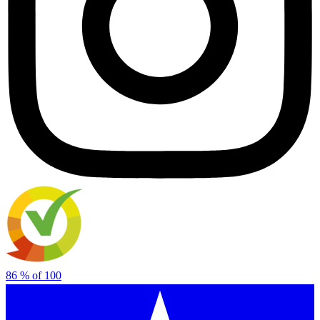
86
% of
100