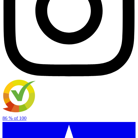
86
% of
100