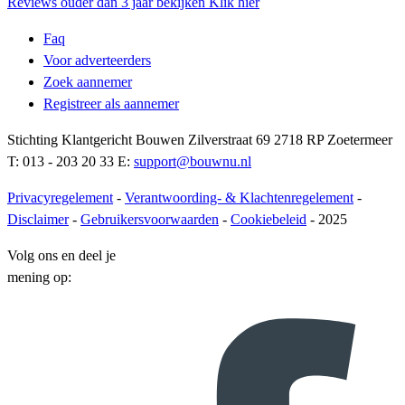
Reviews ouder dan 3 jaar bekijken
Klik hier
Faq
Voor adverteerders
Zoek aannemer
Registreer als aannemer
Stichting Klantgericht Bouwen Zilverstraat 69 2718 RP Zoetermeer
T: 013 - 203 20 33 E:
support@bouwnu.nl
Privacyregelement
-
Verantwoording- & Klachtenregelement
-
Disclaimer
-
Gebruikersvoorwaarden
-
Cookiebeleid
- 2025
Volg ons en deel je
mening op: