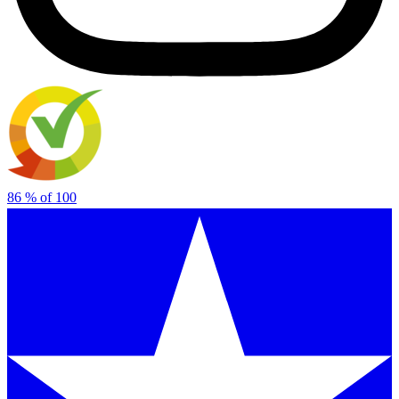
86
% of
100