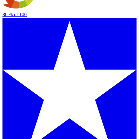
86
% of
100