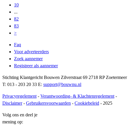
10
...
82
83
>
Faq
Voor adverteerders
Zoek aannemer
Registreer als aannemer
Stichting Klantgericht Bouwen Zilverstraat 69 2718 RP Zoetermeer
T: 013 - 203 20 33 E:
support@bouwnu.nl
Privacyregelement
-
Verantwoording- & Klachtenregelement
-
Disclaimer
-
Gebruikersvoorwaarden
-
Cookiebeleid
- 2025
Volg ons en deel je
mening op: