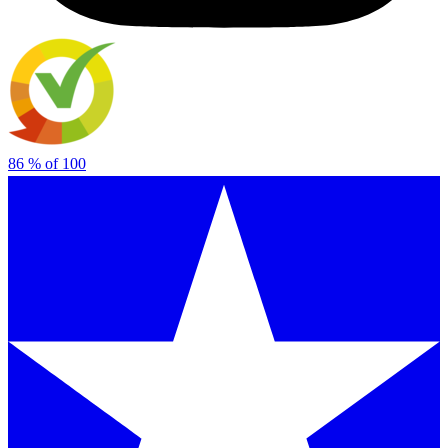
86
% of
100