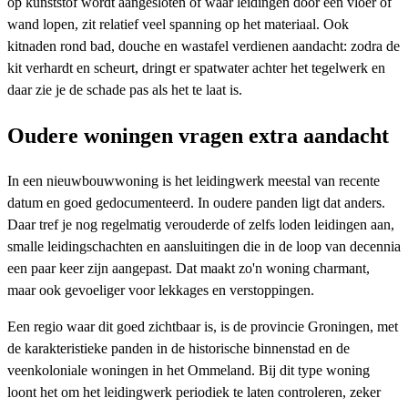
op kunststof wordt aangesloten of waar leidingen door een vloer of
wand lopen, zit relatief veel spanning op het materiaal. Ook
kitnaden rond bad, douche en wastafel verdienen aandacht: zodra de
kit verhardt en scheurt, dringt er spatwater achter het tegelwerk en
daar zie je de schade pas als het te laat is.
Oudere woningen vragen extra aandacht
In een nieuwbouwwoning is het leidingwerk meestal van recente
datum en goed gedocumenteerd. In oudere panden ligt dat anders.
Daar tref je nog regelmatig verouderde of zelfs loden leidingen aan,
smalle leidingschachten en aansluitingen die in de loop van decennia
een paar keer zijn aangepast. Dat maakt zo'n woning charmant,
maar ook gevoeliger voor lekkages en verstoppingen.
Een regio waar dit goed zichtbaar is, is de provincie Groningen, met
de karakteristieke panden in de historische binnenstad en de
veenkoloniale woningen in het Ommeland. Bij dit type woning
loont het om het leidingwerk periodiek te laten controleren, zeker