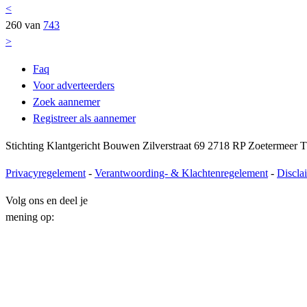
<
260 van
743
>
Faq
Voor adverteerders
Zoek aannemer
Registreer als aannemer
Stichting Klantgericht Bouwen Zilverstraat 69 2718 RP Zoetermeer T
Privacyregelement
-
Verantwoording- & Klachtenregelement
-
Discla
Volg ons en deel je
mening op: