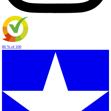
86
% of
100