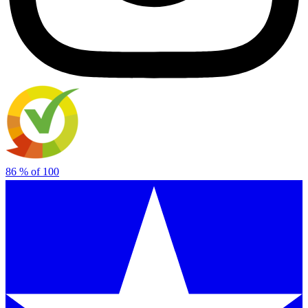
86
% of
100