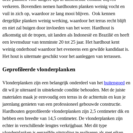
verkeren. Bovendien nemen hardhouten planken weinig vocht en
vuil in zich op, waardoor ze lang mooi blijven. Ook kennen
dergelijke planken weinig werking, waardoor het terras recht blijft
en niet zal buigen door invloeden van het weer. Hardhout is
afkomstig uit de tropen, uit landen als Indonesië en Brazilië en heeft
een levensduur van tenminste 20 tot 25 jaar. Het hardhout kent
weinig onderhoud waardoor het eveneens een gewilde kandidaat is.
Het hout is uitermate geschikt voor het aanleggen van terrassen.
Geprofileerde vlonderplanken
Vlonderplanken zijn een belangrijk onderdeel van het
buitengoed
en
dit wil je uiteraard in uitstekende conditie behouden. Met de juiste
materialen maak je eenvoudig een terras in de achtertuin en kun je
jarenlang genieten van een professioneel gebouwde constructie.
Hardhouten geprofileerde vlonderplanken zijn 2,5 centimeter dik en
hebben een breedte van 14,5 centimeter. De vlonderplanken zijn
echter in verschillende lengtes verkrijgbaar. Met dit type
vlonderplanken is eenzelfde uitstraling te realiseren als met eiken