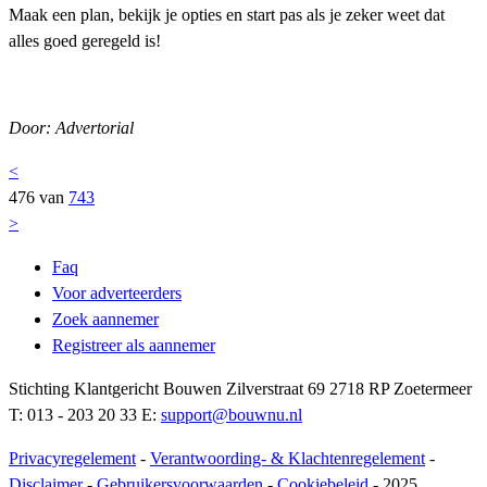
Maak een plan, bekijk je opties en start pas als je zeker weet dat
alles goed geregeld is!
Door: Advertorial
<
476 van
743
>
Faq
Voor adverteerders
Zoek aannemer
Registreer als aannemer
Stichting Klantgericht Bouwen Zilverstraat 69 2718 RP Zoetermeer
T: 013 - 203 20 33 E:
support@bouwnu.nl
Privacyregelement
-
Verantwoording- & Klachtenregelement
-
Disclaimer
-
Gebruikersvoorwaarden
-
Cookiebeleid
- 2025