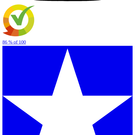
86
% of
100