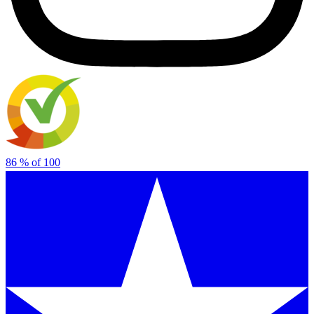
86
% of
100