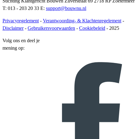
Stichting Klantgericht Bouwen Zilverstraat 69 2718 RP Zoetermeer
T: 013 - 203 20 33 E:
support@bouwnu.nl
Privacyregelement
-
Verantwoording- & Klachtenregelement
-
Disclaimer
-
Gebruikersvoorwaarden
-
Cookiebeleid
- 2025
Volg ons en deel je
mening op: