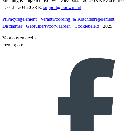
Stichting Klantgericht Bouwen Zilverstraat 69 2718 RP Zoetermeer
T: 013 - 203 20 33 E:
support@bouwnu.nl
Privacyregelement
-
Verantwoording- & Klachtenregelement
-
Disclaimer
-
Gebruikersvoorwaarden
-
Cookiebeleid
- 2025
Volg ons en deel je
mening op: