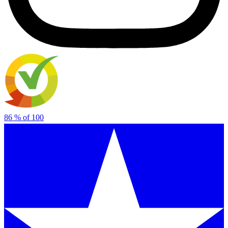
86
% of
100