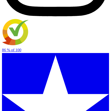
86
% of
100