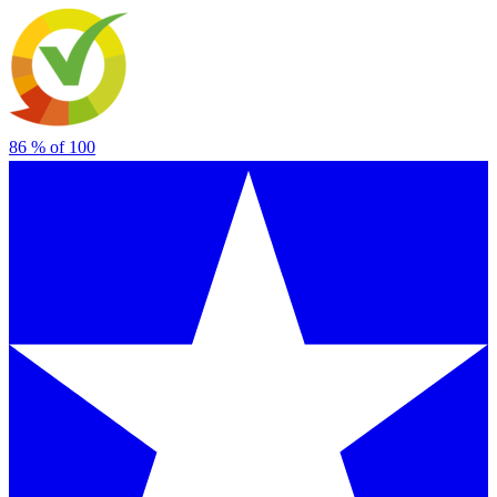
86
% of
100