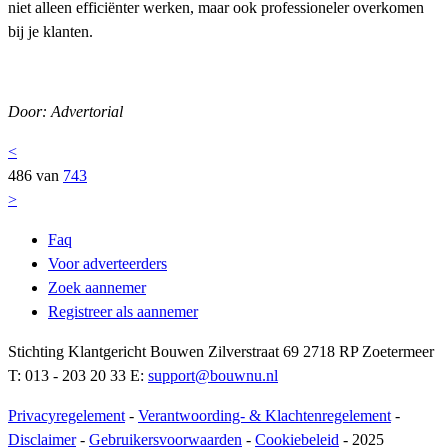
niet alleen efficiënter werken, maar ook professioneler overkomen
bij je klanten.
Door: Advertorial
<
486 van
743
>
Faq
Voor adverteerders
Zoek aannemer
Registreer als aannemer
Stichting Klantgericht Bouwen Zilverstraat 69 2718 RP Zoetermeer
T: 013 - 203 20 33 E:
support@bouwnu.nl
Privacyregelement
-
Verantwoording- & Klachtenregelement
-
Disclaimer
-
Gebruikersvoorwaarden
-
Cookiebeleid
- 2025