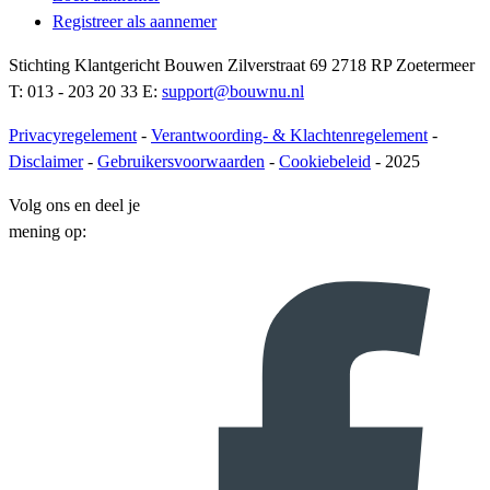
Registreer als aannemer
Stichting Klantgericht Bouwen Zilverstraat 69 2718 RP Zoetermeer
T: 013 - 203 20 33 E:
support@bouwnu.nl
Privacyregelement
-
Verantwoording- & Klachtenregelement
-
Disclaimer
-
Gebruikersvoorwaarden
-
Cookiebeleid
- 2025
Volg ons en deel je
mening op: