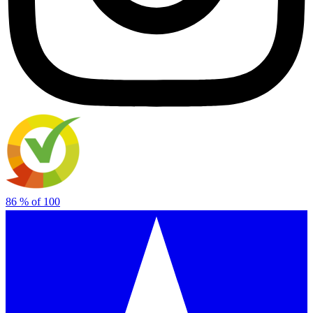
86
% of
100