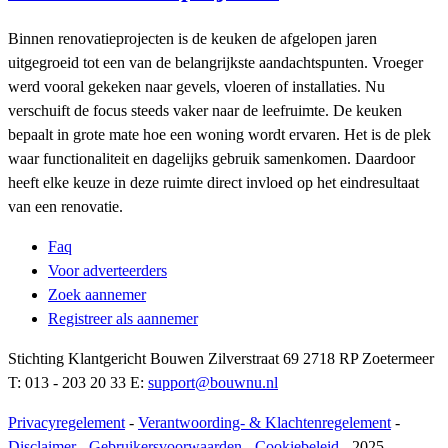
Binnen renovatieprojecten is de keuken de afgelopen jaren
uitgegroeid tot een van de belangrijkste aandachtspunten. Vroeger
werd vooral gekeken naar gevels, vloeren of installaties. Nu
verschuift de focus steeds vaker naar de leefruimte. De keuken
bepaalt in grote mate hoe een woning wordt ervaren. Het is de plek
waar functionaliteit en dagelijks gebruik samenkomen. Daardoor
heeft elke keuze in deze ruimte direct invloed op het eindresultaat
van een renovatie.
Faq
Voor adverteerders
Zoek aannemer
Registreer als aannemer
Stichting Klantgericht Bouwen Zilverstraat 69 2718 RP Zoetermeer
T: 013 - 203 20 33 E:
support@bouwnu.nl
Privacyregelement
-
Verantwoording- & Klachtenregelement
-
Disclaimer
-
Gebruikersvoorwaarden
-
Cookiebeleid
- 2025