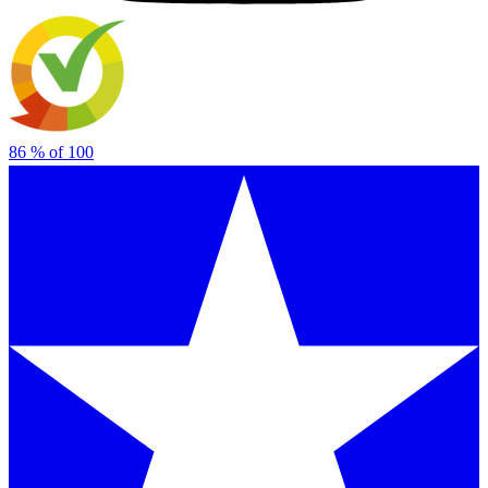
86
% of
100