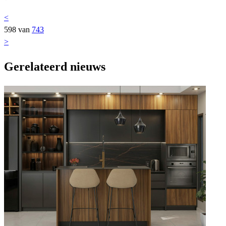
<
598 van
743
>
Gerelateerd nieuws