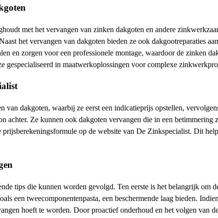
akgoten
bezighoudt met het vervangen van zinken dakgoten en andere zinkwerkza
aast het vervangen van dakgoten bieden ze ook dakgootreparaties aan en
len en zorgen voor een professionele montage, waardoor de zinken da
n ze gespecialiseerd in maatwerkoplossingen voor complexe zinkwerkpro
alist
 van dakgoten, waarbij ze eerst een indicatieprijs opstellen, vervolgen
oon achter. Ze kunnen ook dakgoten vervangen die in een betimmering 
le prijsberekeningsformule op de website van De Zinkspecialist. Dit he
ngen
ende tips die kunnen worden gevolgd. Ten eerste is het belangrijk om d
oals een tweecomponentenpasta, een beschermende laag bieden. Indien
ngen hoeft te worden. Door proactief onderhoud en het volgen van dez