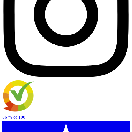
86
% of
100